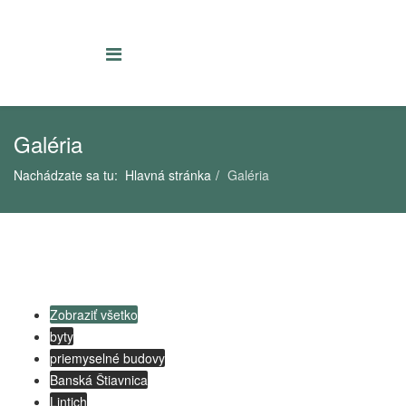
Galéria
Nachádzate sa tu:
Hlavná stránka
Galéria
Zobraziť všetko
byty
priemyselné budovy
Banská Štiavnica
Lintich