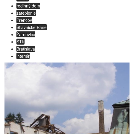
rodinný dom
zateplenie
Prenčov
Štiavnicke Bane
Žarnovica
STK
Bratislava
interiér