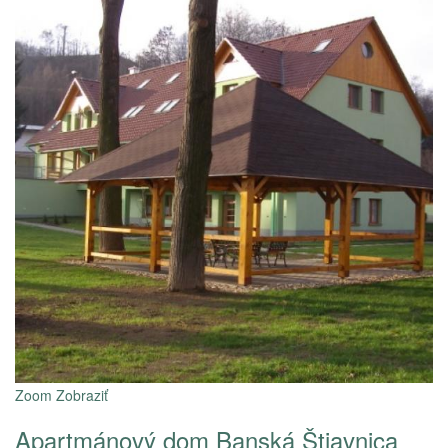
Zoom
Zobraziť
Apartmánový dom Banská Štiavnica